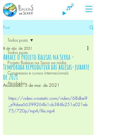
Post
Todos posts
8 de abr. de 2021
Todos posts
Abrace o Projeto Baleias na Serra -
Projeto Baleias na Serra na mídia
Temporada reprodutiva das baleias-jubarte
Congressos e cursos internacionais
de 2021
Atividades
Atualizado:
3 de mai. de 2021
https://video.wixstatic.com/video/68dbe9
_e9daa66399264b1cb384b251a021eb
75/720p/mp4/file.mp4