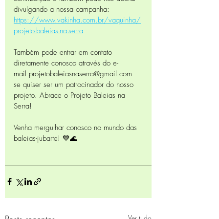
divulgando a nossa campanha: 
https://www.vakinha.com.br/vaquinha/
projeto-baleias-na-serra
Também pode entrar em contato 
diretamente conosco através do e-
mail projetobaleiasnaserra@gmail.com 
se quiser ser um patrocinador do nosso 
projeto. Abrace o Projeto Baleias na 
Serra!
Venha mergulhar conosco no mundo das 
baleias-jubarte! 💙🌊
Posts recentes
Ver tudo