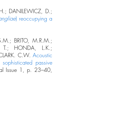
H.; DANILEWICZ, D.;
ngliae
) reoccupying a
.M.; BRITO, M.R.M.;
 T.; HONDA, L.K.;
 CLARK. C.W.
Acoustic
sophisticated passive
al Issue 1, p. 23–40,