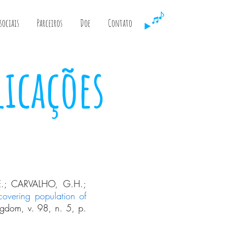
sociais
Parceiros
Doe
Contato
licações
E.; CARVALHO, G.H.;
ecovering population of
ingdom, v. 98, n. 5, p.