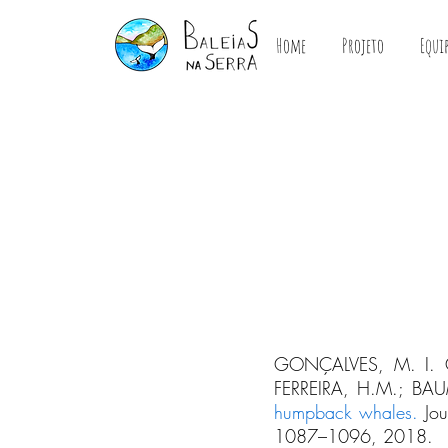
Home
Projeto
Equi
GONÇALVES, M. I. C
FERREIRA, H.M.; BA
humpback whales
.
Jou
1087–1096, 2018.