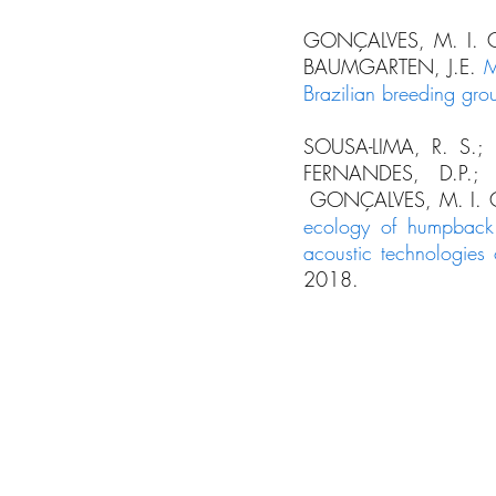
GONÇALVES, M. I. C
BAUMGARTEN, J.E.
M
Brazilian breeding gro
SOUSA-LIMA, R. S.; 
FERNANDES, D.P.;
GONÇALVES, M. I. C
ecology of humpback w
acoustic technologies
2018.