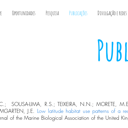
pe
Oportunidades
Pesquisa
Publicações
Divulgação e redes 
Pub
.; SOUSA-LIMA, R.S.; TEIXEIRA, N.N.; MORETE, M.
UMGARTEN, J.E.
Low latitude habitat use patterns of a r
rnal of the Marine Biological Association of the United K