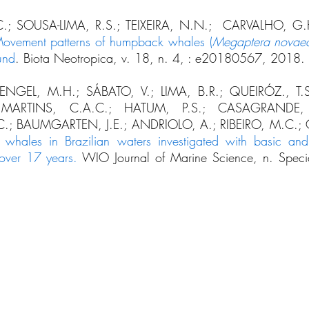
.; SOUSA-LIMA, R.S.; TEIXEIRA, N.N.; CARVALHO, G.
ovement patterns of humpback whales (
Megaptera novaea
und
.
Biota Neotropica, v. 18, n. 4, : e20180567, 2018.
ENGEL, M.H.; SÁBATO, V.; LIMA, B.R.; QUEIRÓZ., T.S
 MARTINS, C.A.C.; HATUM, P.S.; CASAGRANDE,
.; BAUMGARTEN, J.E.; ANDRIOLO, A.; RIBEIRO, M.C.;
hales in Brazilian waters investigated with basic and 
 over 17 years.
WIO Journal of Marine Science, n. Speci